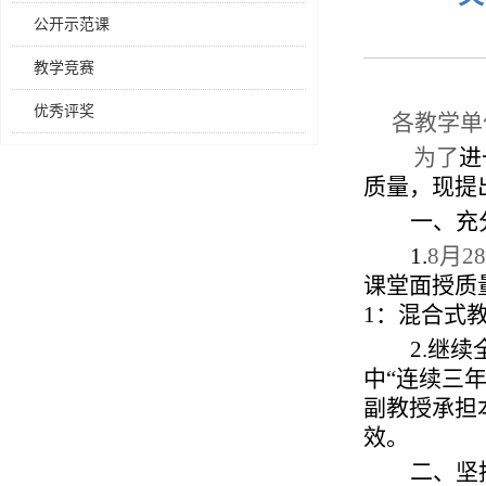
公开示范课
教学竞赛
优秀评奖
各教学单
为了
进
质量，现提
一、充
1.
8
月
28
课堂面授质
1
：混合式
2.
继续
中“连续三
副教授承担
效。
二、坚