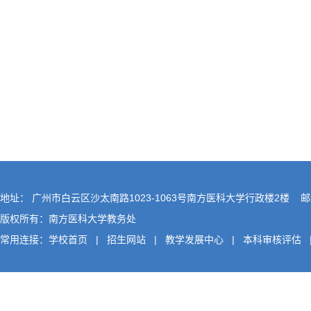
地址： 广州市白云区沙太南路1023-1063号南方医科大学行政楼2楼 邮编
版权所有：南方医科大学教务处
常用连接：
学校首页
|
招生网站
|
教学发展中心
|
本科审核评估