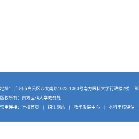
地址： 广州市白云区沙太南路1023-1063号南方医科大学行政楼2楼 邮编
版权所有：南方医科大学教务处
常用连接：
学校首页
|
招生网站
|
教学发展中心
|
本科审核评估