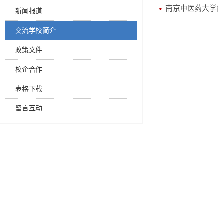
南京中医药大学
新闻报道
交流学校简介
政策文件
校企合作
表格下载
留言互动