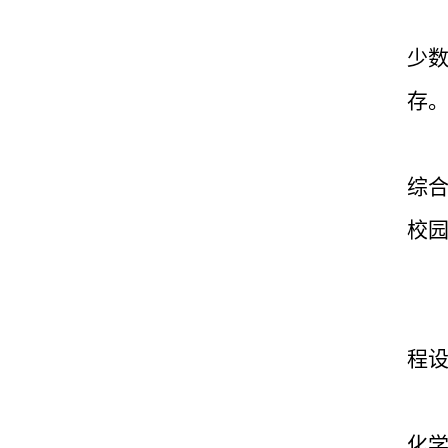
少
存
综
校
程
化