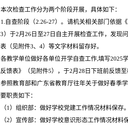
本次检查工作分为两个阶段开展，具体如下：
1.
自查阶段（
2.26-27
）。请机关相关部门依据《
件
3
）于
2
月
26
日至
27
日自主开展检查工作，发现
录表（见附件
3
、
4
）等文字材料留存好。
各教学单位做好各单位开学自查工作
,
填写
2025
况反馈表》（见附件
5
），于
2
月
28
日下班前反馈至
参照教育部和广东省教育厅往年关于做好春季学
主要职责如下：
（
1
）组织部：做好学校党建工作情况材料保存
（
2
）宣传部：做好学校意识形态工作情况材料