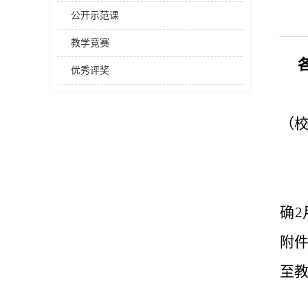
公开示范课
教学竞赛
优秀评奖
（
确
2
附
至