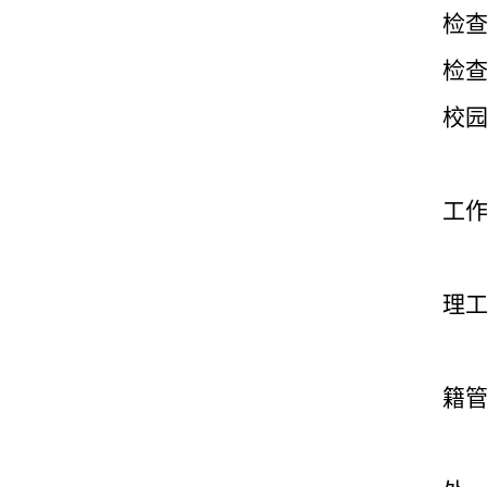
检
检
校
工
理
籍