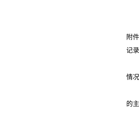
附
记
情
的