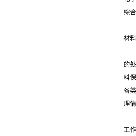
综
材
的
料
各
理
工