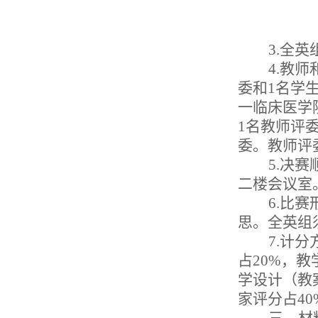
全
临床
3.全
4
.
教师
委和
1
名学
一临床医学
1
名教师评
委。教师评
5
.
决赛
二楼会议室
6
.
比赛
思
。全英组
7
.
计分
占20%，
学设计（教
家评分占40