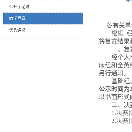
公开示范课
教学竞赛
各有关单
优秀评奖
根据《
将复赛结果
一、复
经个人
床组
和
全英
另行通知。
基础组
公示时间为20
以书面形式
二、决
1
.
决赛
2
.
决赛
临