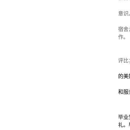
意识
宿舍
作。
评比
的美
和服
毕业
礼。