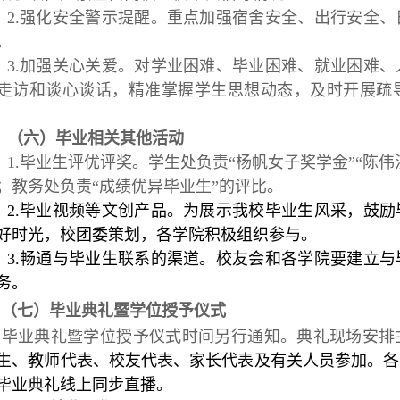
2.强化安全警示提醒。重点加强宿舍安全、出行安全
。
3.加强关心关爱。对学业困难、毕业困难、就业困难
走访和谈心谈话，精准掌握学生思想动态，及时开展疏
（
六
）
毕业相关
其他
活动
1.毕业生评优评奖。学生处负责“杨帆女子奖学金”“陈
；教务处负责“成绩优异毕业生”的评比。
2.毕业视频等文创产品。为展示我校毕业生风采，鼓
好时光，校团委策划，各学院积极组织参与。
3.畅通与毕业生联系的渠道。校友会和各学院要建立
务。
（
七
）毕业典礼暨学位授予仪式
毕业典礼暨学位授予仪式时间另行通知。典礼现场安排
生、教师代表、校友代表、家长代表及有关人员参加。各
毕业典礼线上同步直播。