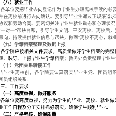
（
八
）就业工作
各单位要把毕业去向登记作为毕业生办理离校手续的必
并在离校前进行去向确认。要引导毕业生通过正规渠道求
协议和劳动合同。要密切关注毕业生就业动态和心理状况
“一对一”帮扶台账，引导学生文明、平安离校。离校后
意向，持续提供就业信息与帮扶，做到“离校不离心，就业
（
九
）学籍档案整理及数据上报
各学院应按相关文件要求，高质量做好学生档案的完整
理、装订、上报毕业生学籍档
案；教务处负责整理毕业生
（
十
）党团关系转接工作
毕业生离校前，各学院要认真落实毕业生党、团员组
团员组织关系。
三、工作要求
（
一
）
高度重视，
做好服务
各单位要高度重视，努力为学生的毕业、离校、就业做
业工作日程及分工安排抓好落实，确保学生顺利毕业
。
（
二
）
严格考核，确保质量