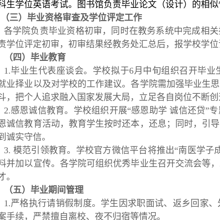
科生学位英语考试。图书馆负责毕业论文（设计）的相似
（三）毕业资格审查及学位评定工作
各学院负责毕业资格初审，同时在教务系统中完成相关
责学位评定初审，初审结果经教务处汇总后，报学校学位
（四）毕业教育
1.毕业生代表座谈会。学校拟于6月中旬组织召开毕
就业择业以及对学校的工作建议。各学院需加强毕业生思
斗，把个人追求融入国家发展大局，立足各自岗位不断创
2.感恩诚信教育。学校组织开展“感恩助学 诚信还贷
恩诚信教育活动，教育学生按时还本，还息；同时，引导
到诚实守信。
3. 模范引领教育。学校官方微信平台将推出“南医学
料并加以宣传。各学院可组织优秀毕业生召开交流会等，
才。
（五）
毕业期间管理
1.严格执行请销假制度。学生因求职面试、返乡回家
案手续，严禁擅自离校、夜不归宿等情况。