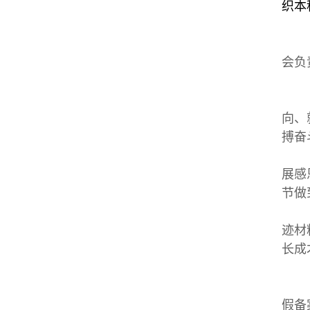
织本
会负
向、
搏奋
展感
节做
迹材
长成
假备