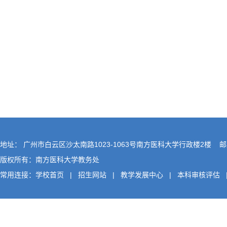
地址： 广州市白云区沙太南路1023-1063号南方医科大学行政楼2楼 邮编
版权所有：南方医科大学教务处
常用连接：
学校首页
|
招生网站
|
教学发展中心
|
本科审核评估