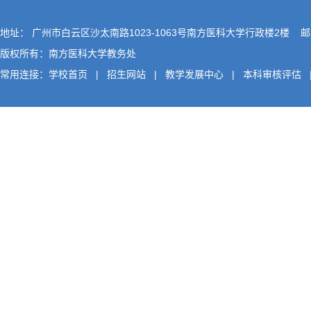
地址： 广州市白云区沙太南路1023-1063号南方医科大学行政楼2楼 邮编
版权所有：南方医科大学教务处
常用连接：
学校首页
|
招生网站
|
教学发展中心
|
本科审核评估