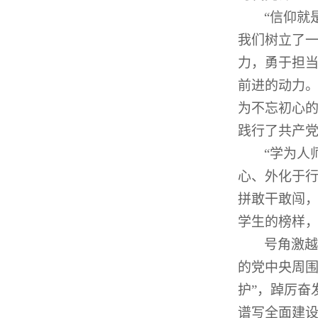
“信仰就
我们树立了
力，勇于担
前进的动力。
为不忘初心
践行了共产
“学为人
心、外化于行
拼敢干敢闯
学生的榜样，
号角激越
的党中央周围
护”，踔厉奋
谱写全面建