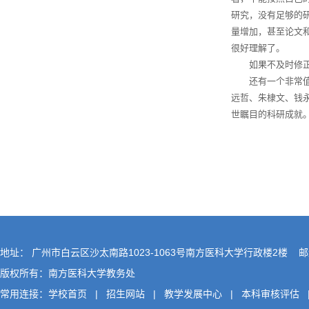
研究，没有足够的
量增加，甚至论文
很好理解了。
如果不及时修
还有一个非常
远哲、朱棣文、钱
世瞩目的科研成就
地址： 广州市白云区沙太南路1023-1063号南方医科大学行政楼2楼 邮编
版权所有：南方医科大学教务处
常用连接：
学校首页
|
招生网站
|
教学发展中心
|
本科审核评估