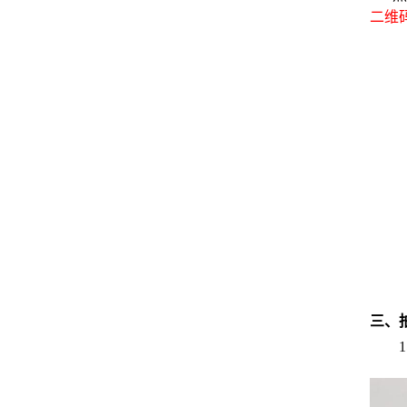
二维
三、
1