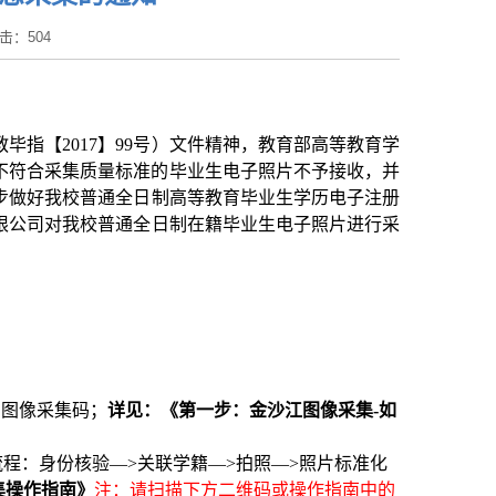
 点击：
504
教毕指
【
2017
】
99
号）文件精神，教育部高等教育学
不符合采集质量标准的毕业生电子照片不予接收，并
步做好我校
普通全日制
高等教育
毕业生学历电子注册
限公司对我校
普通全日制
在籍毕业生电子照片进行采
网
图像采集码；
详见：《第一步：金沙江图像采集
-
如
流程：身份核验—
>
关联学籍—
>
拍照—
>
照片标准化
集操作指南
》
注：请扫描下方
二维码或
操作指南中的