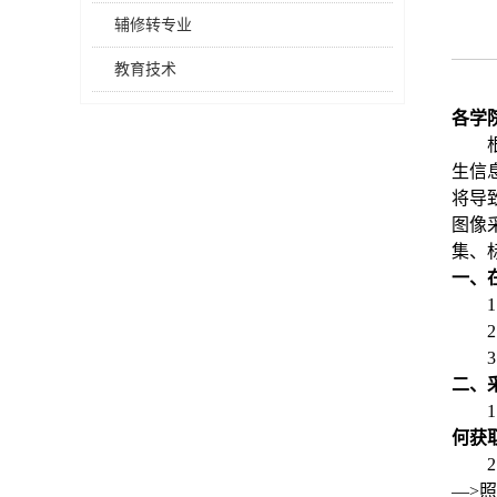
辅修转专业
教育技术
各
学
生信
将导
图像
集、
一、
1
2
3
二、
1
何获
2
—
>
照