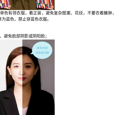
单色有
领衣服
，着
正装，避免复杂图案、花纹，不要衣着臃肿
景为蓝色，禁止穿蓝色衣服。
、避免脸部阴影或阴阳脸；