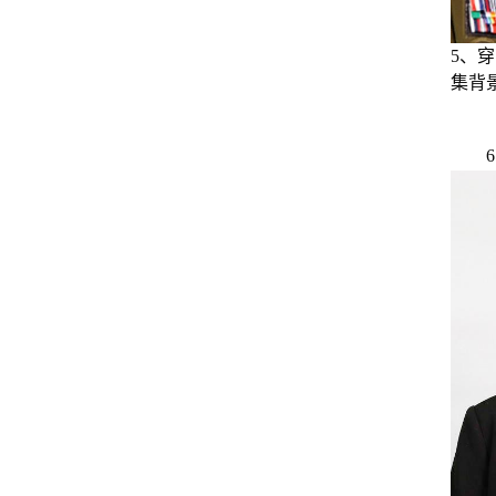
5
、穿
集背
6