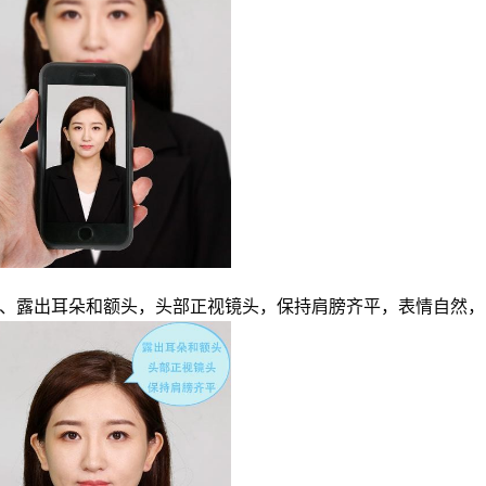
、露出耳朵和额头，头部正视镜头，保持肩膀齐平，表情自然，