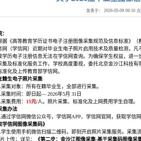
发表于： 2026-05-09 09:16
院
：
根据《高等教育学历证书电子注册图像采集规范及信息标准》（
息网（学信网）近期对毕业生电子照片启用技术及质量检测，凡
致学历电子注册信息无法
在学信网
查询。为确保学生权益，进一
采集及标准化服务工作，学
校
高度重视，
委托北京金沙江科技有
标准化及上传教育部学信网。
在籍生电子照片采集
.
采集对象：所有在籍毕业生，全部进行采集。
.
采集时间：即日起—
 202
6
年
5
月
31
日
.
采集费用：
15
元
/
人。照片采集、标准化及上网费用学生自理。
采集
办法
.
通过学
信网微信公众号
，
学信网
APP
、学
信网
官网，
获取学信
取学信网图像采集码》
.
学生使用
手机微信扫描
二维码，即刻开启照片采集服务
。
采集
片上传
；
详见：
《第二步：金沙江图像采集
-
基于采
集码图像
采