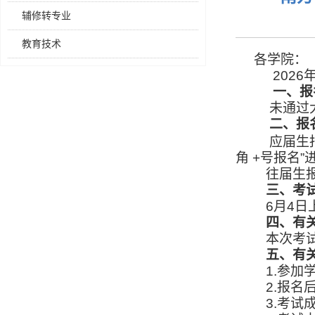
辅修转专业
教育技术
各学院：
2026
一、报
未通过大
二、报名
应届生
角
+
号报名”
往届生报
三、考
6
月
4
日
四、有
本次考试
五、有
1.
参加
2.
报名
3.
考试