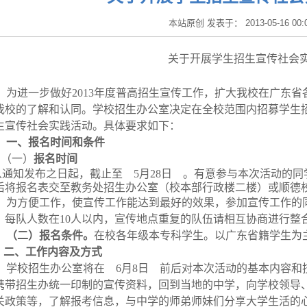
本站原创 发表于： 2013-05-16 00
关于开展学生招生宣传社会
为进一步做好
2013
年度普高招生宣传工作，扩大我校在广东省
我校的了解和认同。学校招生办公室决定在全校范围内招募学生
生宣传社会实践活动。具体要求如下：
一、报名时间和条件
（一）
报名时间
从通知发布之日起，截止至
5
月
28
日 。有意参与本次活动的同
后将报名表交至教务处招生办公室（校本部行政楼二楼）或顺德
为方便工作，使宣传工作能达到最好的效果，参加宣传工作的
，每队人数在
10
人以内，宣传地点重复的队伍请相互协商进行整
（二）报名条件。
在校各年级本专科学生。以广东省籍学生为
二
、工作内容及方式
学校招生办公室将在
6
月
8
日 前后对本次活动的基本内容和
携带招生办统一印制的宣传资料，回到当地的中学，向学校领导
关政策等，了解报考信息，与中学的师弟师妹们分享大学生活的