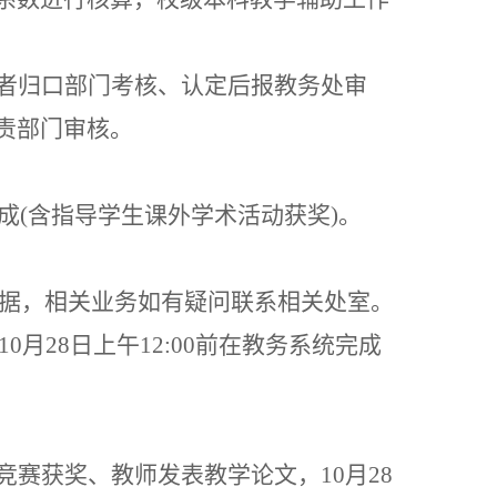
者归口部门考核、认定后报教务处审
责部门审核。
成
(
含指导学生课外学术活动获奖
)
。
据，相关业务如有疑问联系相关处室。
10
月
28
日上午
12:00
前在教务系统完成
竞赛获奖、教师发表教学论文，
10
月
28