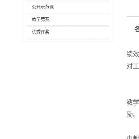
公开示范课
教学竞赛
优秀评奖
绩
对
教
励
由