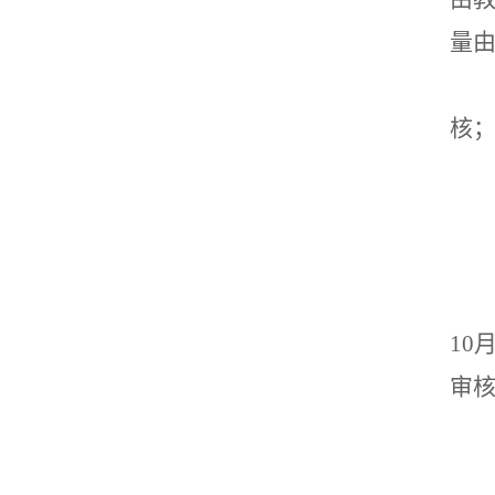
量
核
10
审