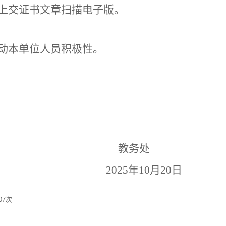
上交证书文章扫描电子版。
动本单位人员积极性。
教务处
2025
年
10
月
20
日
07
次