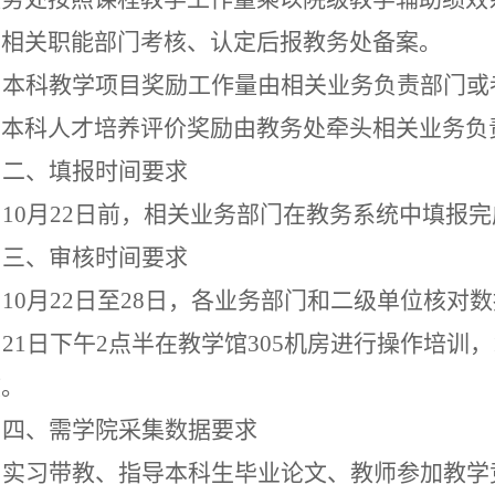
由相关职能部门考核、认定后报教务处备案。
本科教学项目奖励工作量由相关业务负责部门或
；本科人才培养评价奖励由教务处牵头相关业务负
二、填报时间要求
10
月
22
日前，相关业务部门在教务系统中填报完
三、审核时间要求
10
月
22
日至
28
日，各业务部门和二级单位核对数
月
21
日下午
2
点半在教学馆
305
机房进行操作培训，
核。
四、需学院采集数据要求
实习带教、指导本科生毕业论文、教师参加教学