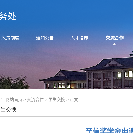
务处
政策制度
通知公告
人才培养
交流合作
置：
网站首页
>
交流合作
>
学生交换
> 正文
学生交换
至信奖学金申