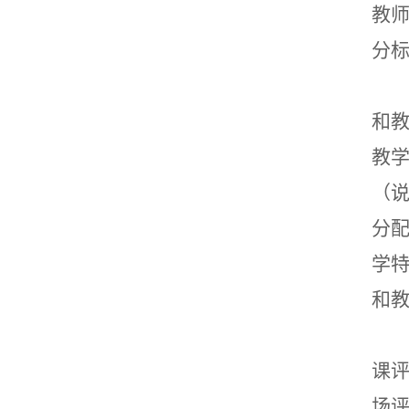
教
分
和
教学
（
分
学特
和
课评
场评