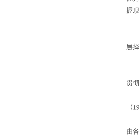
握
层
贯
（1
由