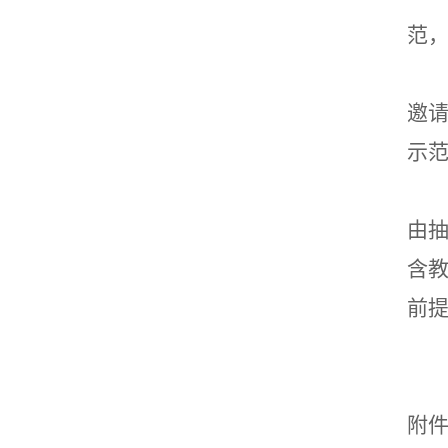
范
邀
示
由
含
前
附