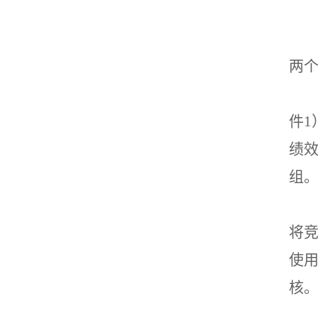
两
件1
绩
组
将竞
使
核
。