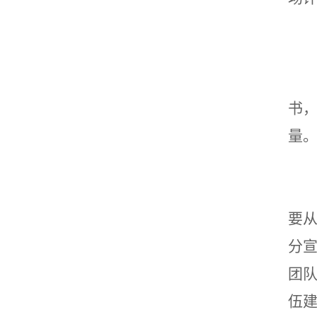
书
量
要
分
团
伍