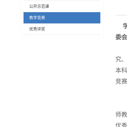
公开示范课
教学竞赛
优秀评奖
委
究
本
竞
师
优