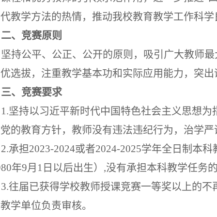
现代教学方法的热情，推动我校教育教学工作科学
二、
竞赛原则
坚持公平、公正、公开的原则，吸引广大教师最
择优选拔，注重教学基本功和实际应用能力，突出
三
、
竞赛要求
1.坚持以习近平新时代中国特色社会主义思想
彻党的教育方针，教师没有违法违纪行为，治学严
2.承担202
3
-202
4
或者
202
4
-202
5
学年全日制本科
9
80
年
9月1日以后出生）,没有承担本科教学任务
3.往届已获得学校教师授课竞赛一等奖以上的
各教学单位负责审核。