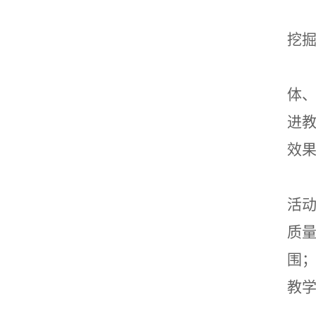
挖
体
进
效
活
质
围
教