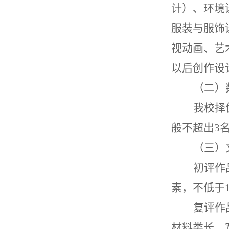
计
）
、环境
服装与服饰
视动画
、艺
以后创作
设
（
二
）
我校择
般不超出
3
（三）
初评作
素，不低
于
复评作
材料类长、