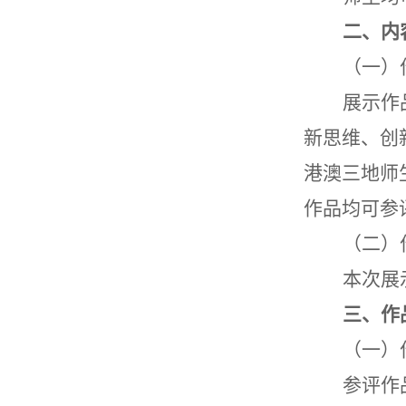
二、
内
（一）
展示
作
新思维
、
创
港澳三地师
作品
均可参
（二）
本次
展
三、
作
（一）
参评作