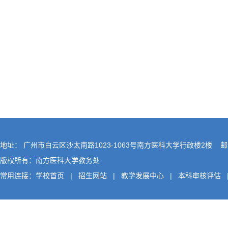
地址： 广州市白云区沙太南路1023-1063号南方医科大学行政楼2楼 邮编
版权所有：南方医科大学教务处
常用连接：
学校首页
|
招生网站
|
教学发展中心
|
本科审核评估